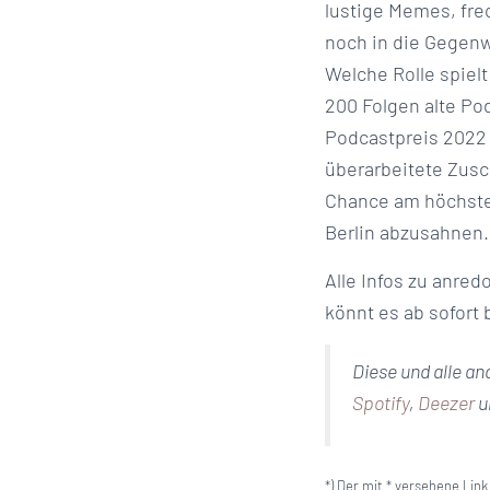
lustige Memes, fre
noch in die Gegen
Welche Rolle spielt
200 Folgen alte Po
Podcastpreis 2022 
überarbeitete Zusc
Chance am höchsten
Berlin abzusahnen.
Alle Infos zu anred
könnt es ab sofort 
Diese und alle a
Spotify
,
Deezer
u
*) Der mit * versehene Lin