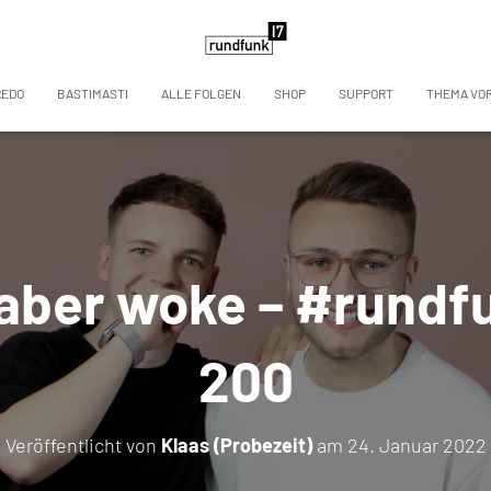
REDO
BASTIMASTI
ALLE FOLGEN
SHOP
SUPPORT
THEMA VO
aber woke – #rundf
200
Veröffentlicht von
Klaas (Probezeit)
am
24. Januar 2022