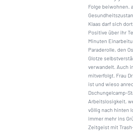
Folge beiwohnen. a
Gesundheitszustan
Klaas darf sich do
Positive über ihr 
Minuten Einarbeitun
Paraderolle, den 
Glotze selbstverst
verwandelt. Auch 
mitverfolgt. Frau D
ist und wieso anre
Dschungelcamp-Staf
Arbeitslosigkeit, 
völlig nach hinten
immer mehr ins Grü
Zeitgeist mit Trash