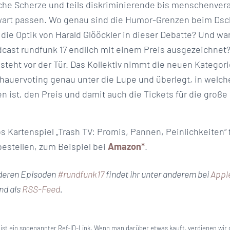
che Scherze und teils diskriminierende bis menschenve
wart passen. Wo genau sind die Humor-Grenzen beim Ds
 die Optik von Harald Glööckler in dieser Debatte? Und wa
dcast rundfunk 17 endlich mit einem Preis ausgezeichnet
steht vor der Tür. Das Kollektiv nimmt die neuen Kategor
hauervoting genau unter die Lupe und überlegt, in welch
 ist, den Preis und damit auch die Tickets für die große
os Kartenspiel „Trash TV: Promis, Pannen, Peinlichkeiten“ 
bestellen, zum Beispiel bei
Amazon*
.
nderen Episoden
#rundfunk17
findet ihr unter anderem bei
Appl
nd als
RSS-Feed
.
k ist ein sogenannter Ref-ID-Link. Wenn man darüber etwas kauft, verdienen wir d