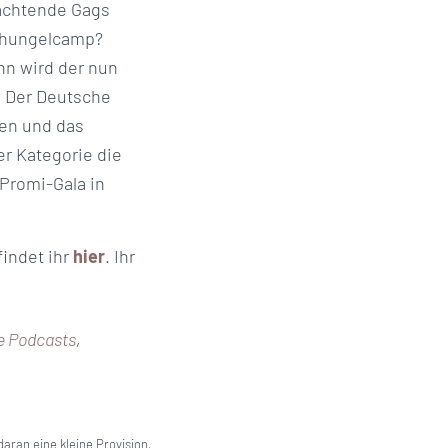
rachtende Gags
chungelcamp?
nn wird der nun
? Der Deutsche
ien und das
er Kategorie die
 Promi-Gala in
findet ihr
hier
. Ihr
e Podcasts
,
aran eine kleine Provision,