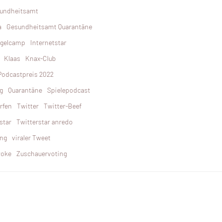
undheitsamt
a
Gesundheitsamt Quarantäne
ngelcamp
Internetstar
Klaas
Knax-Club
Podcastpreis 2022
g
Quarantäne
Spielepodcast
rfen
Twitter
Twitter-Beef
star
Twitterstar anredo
ung
viraler Tweet
oke
Zuschauervoting