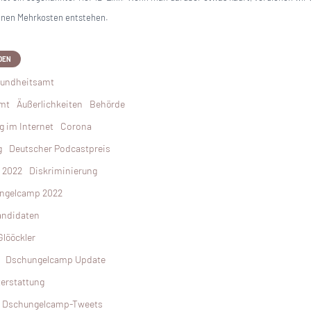
innen Mehrkosten entstehen.
DEN
sundheitsamt
amt
Äußerlichkeiten
Behörde
g im Internet
Corona
g
Deutscher Podcastpreis
 2022
Diskriminierung
ngelcamp 2022
andidaten
lööckler
Dschungelcamp Update
erstattung
Dschungelcamp-Tweets