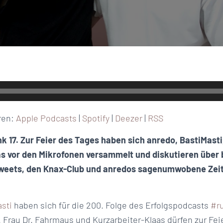
ren:
Apple Podcasts
|
Spotify
|
Deezer
|
RSS
k 17. Zur Feier des Tages haben sich anredo, BastiMasti,
s vor den Mikrofonen versammelt und diskutieren über 
eets, den Knax-Club und anredos sagenumwobene Zeit
sti
haben sich für die 200. Folge des Erfolgspodcasts
#r
. Frau Dr. Fahrmaus und Kurzarbeiter-Klaas dürfen zur Fei