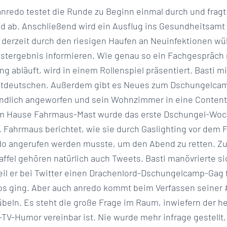
nredo testet die Runde zu Beginn einmal durch und fragt
d ab. Anschließend wird ein Ausflug ins Gesundheitsam
rt derzeit durch den riesigen Haufen an Neuinfektionen w
Testergebnis informieren. Wie genau so ein Fachgespräch 
g abläuft, wird in einem Rollenspiel präsentiert. Basti m
Ostdeutschen. Außerdem gibt es Neues zum Dschungelcam
ändlich angeworfen und sein Wohnzimmer in eine Content
im Hause Fahrmaus-Mast wurde das erste Dschungel-Wo
r. Fahrmaus berichtet, wie sie durch Gaslighting vor dem
do angerufen werden musste, um den Abend zu retten. Zu
fel gehören natürlich auch Tweets. Basti manövrierte si
weil er bei Twitter einen Drachenlord-Dschungelcamp-Gag f
 los ging. Aber auch anredo kommt beim Verfassen seine
beln. Es steht die große Frage im Raum, inwiefern der he
-TV-Humor vereinbar ist. Nie wurde mehr infrage gestellt,