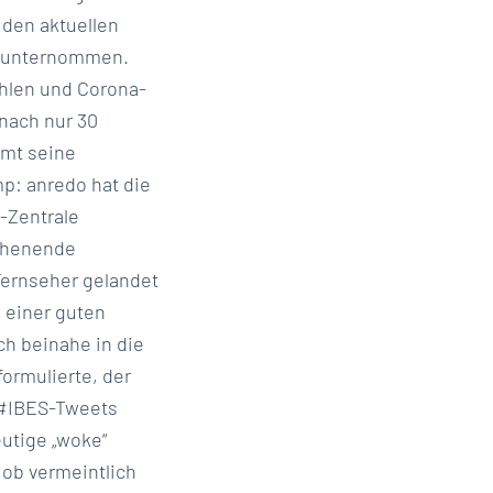
 den aktuellen
t unternommen.
ühlen und Corona-
nach nur 30
imt seine
p: anredo hat die
-Zentrale
chenende
 Fernseher gelandet
 einer guten
ch beinahe in die
ormulierte, der
r #IBES-Tweets
utige „woke“
 ob vermeintlich