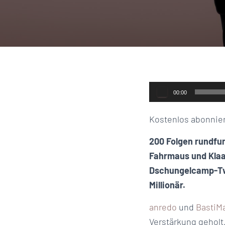
Audio-
00:00
Player
Kostenlos abonnie
200 Folgen rundfun
Fahrmaus und Klaa
Dschungelcamp-Tw
Millionär.
anredo
und
BastiMa
Verstärkung geholt