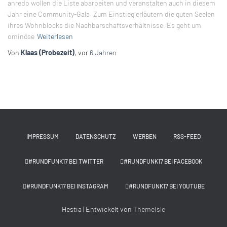
anredo wollen die Liste abarbeiten und veranstalten auch in diesem
Jahr eine Community-Gala. Zum Einstieg erläutern die guten Seelen
ihres Wohnblocks die Nachbarschaftsverhältnisse. Es geht um
ominöse
Weiterlesen
Von
Klaas (Probezeit)
, vor
6 Jahren
IMPRESSUM
DATENSCHUTZ
WERBEN
RSS-FEED
#RUNDFUNK17 BEI TWITTER
#RUNDFUNK17 BEI FACEBOOK
#RUNDFUNK17 BEI INSTAGRAM
#RUNDFUNK17 BEI YOUTUBE
Hestia | Entwickelt von
ThemeIsle