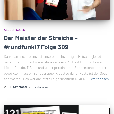
ALLE EPISODEN
Der Meister der Streiche –
#rundfunk17 Folge 309
Danke an alle, die uns auf unserer sechsjährigen Reise begleitet
haben. Der Podcast war mehr als nur ein Podcast für uns. Er war
Liebe, Freude, Tränen und unser persönlicher Sonnenschein in der
bewölkten, nassen Bundesrepublik Deutschland. Heute ist der Spaß
aber vorbei. Das war die letzte Folge rundfunk 17. APRIL,
Weiterlesen
Von
BastiMasti
, vor
2 Jahren