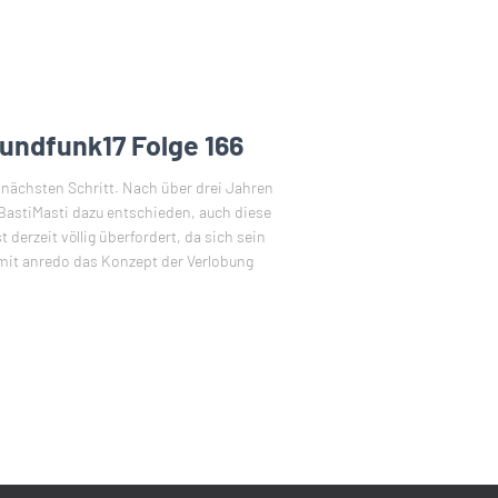
rundfunk17 Folge 166
nächsten Schritt. Nach über drei Jahren
BastiMasti dazu entschieden, auch diese
 derzeit völlig überfordert, da sich sein
 mit anredo das Konzept der Verlobung