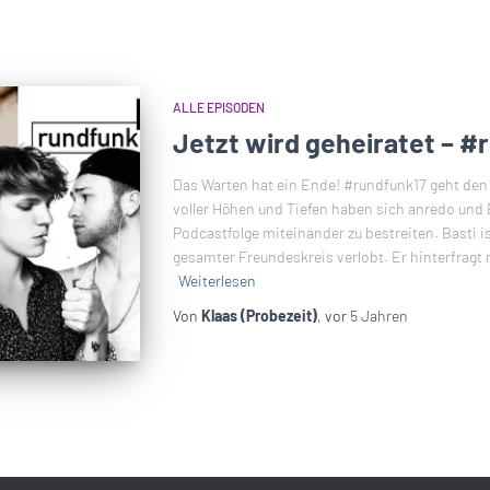
ALLE EPISODEN
Jetzt wird geheiratet – #
Das Warten hat ein Ende! #rundfunk17 geht den 
voller Höhen und Tiefen haben sich anredo und 
Podcastfolge miteinander zu bestreiten. Basti ist
gesamter Freundeskreis verlobt. Er hinterfragt
Weiterlesen
Von
Klaas (Probezeit)
, vor
5 Jahren