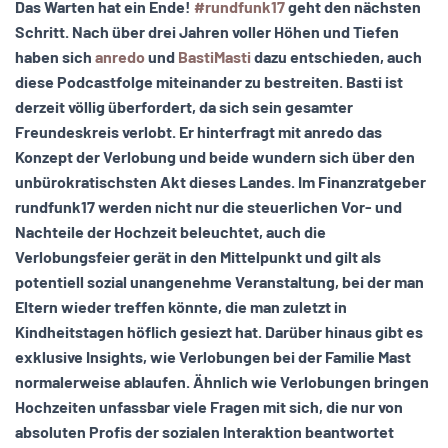
Das Warten hat ein Ende!
#rundfunk17
geht den nächsten
Schritt. Nach über drei Jahren voller Höhen und Tiefen
haben sich
anredo
und
BastiMasti
dazu entschieden, auch
diese Podcastfolge miteinander zu bestreiten. Basti ist
derzeit völlig überfordert, da sich sein gesamter
Freundeskreis verlobt. Er hinterfragt mit anredo das
Konzept der Verlobung und beide wundern sich über den
unbürokratischsten Akt dieses Landes. Im Finanzratgeber
rundfunk17 werden nicht nur die steuerlichen Vor- und
Nachteile der Hochzeit beleuchtet, auch die
Verlobungsfeier gerät in den Mittelpunkt und gilt als
potentiell sozial unangenehme Veranstaltung, bei der man
Eltern wieder treffen könnte, die man zuletzt in
Kindheitstagen höflich gesiezt hat. Darüber hinaus gibt es
exklusive Insights, wie Verlobungen bei der Familie Mast
normalerweise ablaufen.
Ähnlich wie Verlobungen bringen
Hochzeiten unfassbar viele Fragen mit sich, die nur von
absoluten Profis der sozialen Interaktion beantwortet