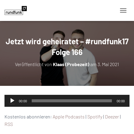
NAVIG
Jetzt wird geheiratet – #rundfunk17
Folge 166
Veröffentlicht von
Klaas (Probezeit)
am
3. Mai 2021
Audio-
00:00
00:00
Player
Kostenlos abonnieren:
Apple Podcasts
|
Spotify
|
Deezer
|
RSS