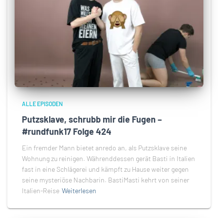
ALLE EPISODEN
Putzsklave, schrubb mir die Fugen –
#rundfunk17 Folge 424
Ein fremder Mann bietet anredo an, als Putzsklave seine
Wohnung zu reinigen. Währenddessen gerät Basti in Italien
fast in eine Schlägerei und kämpft zu Hause weiter gegen
seine mysteriöse Nachbarin. BastiMasti kehrt von seiner
Italien-Reise
Weiterlesen