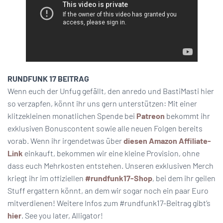
RUNDFUNK 17 BEITRAG
Wenn euch der Unfug gefällt, den anredo und BastiMasti hier
so verzapfen, könnt ihr uns gern unterstützen: Mit einer
klitzekleinen monatlichen Spende bei
Patreon
bekommt ihr
exklusiven Bonuscontent sowie alle neuen Folgen bereits
vorab. Wenn ihr irgendetwas über
diesen Amazon Affiliate-
Link
einkauft, bekommen wir eine kleine Provision, ohne
dass euch Mehrkosten entstehen. Unseren exklusiven Merch
kriegt ihr im offiziellen
#rundfunk17-Shop
, bei dem ihr geilen
Stuff ergattern könnt, an dem wir sogar noch ein paar Euro
mitverdienen! Weitere Infos zum #rundfunk17-Beitrag gibt’s
hier
. See you later, Alligator!