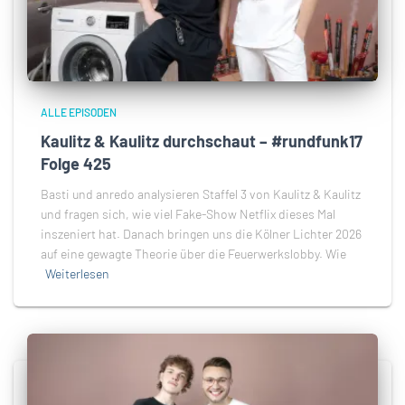
ALLE EPISODEN
Kaulitz & Kaulitz durchschaut – #rundfunk17
Folge 425
Basti und anredo analysieren Staffel 3 von Kaulitz & Kaulitz
und fragen sich, wie viel Fake-Show Netflix dieses Mal
inszeniert hat. Danach bringen uns die Kölner Lichter 2026
auf eine gewagte Theorie über die Feuerwerkslobby. Wie
Weiterlesen