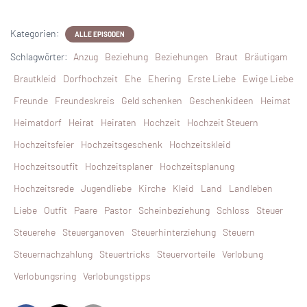
Kategorien:
ALLE EPISODEN
Schlagwörter:
Anzug
Beziehung
Beziehungen
Braut
Bräutigam
Brautkleid
Dorfhochzeit
Ehe
Ehering
Erste Liebe
Ewige Liebe
Freunde
Freundeskreis
Geld schenken
Geschenkideen
Heimat
Heimatdorf
Heirat
Heiraten
Hochzeit
Hochzeit Steuern
Hochzeitsfeier
Hochzeitsgeschenk
Hochzeitskleid
Hochzeitsoutfit
Hochzeitsplaner
Hochzeitsplanung
Hochzeitsrede
Jugendliebe
Kirche
Kleid
Land
Landleben
Liebe
Outfit
Paare
Pastor
Scheinbeziehung
Schloss
Steuer
Steuerehe
Steuerganoven
Steuerhinterziehung
Steuern
Steuernachzahlung
Steuertricks
Steuervorteile
Verlobung
Verlobungsring
Verlobungstipps