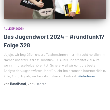
ALLE EPISODEN
Das Jugendwort 2024 – #rundfunk17
Folge 328
Jojojo, wir begrüßen unsere Talahon:innen hiermit recht herzlich im
Namen unserer Eltern zu rundfunk 17. Akhis, ihr erhaltet viel Aura,
wenn ihr diese Folge hören tut. Schere, weil wir echt die beste
Analyse der Jugendwörter Jahr für Jahr ins deutsche Internet rödeln.
Yolo, Yurr, Diggah, wir fackeln in diesem Podcast
Weiterlesen
Von
BastiMasti
, vor
2 Jahren