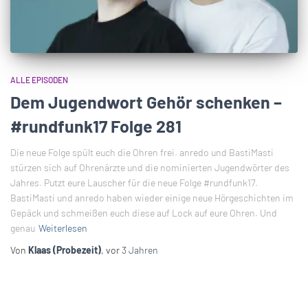
ALLE EPISODEN
Dem Jugendwort Gehör schenken –
#rundfunk17 Folge 281
Die neue Folge spült euch die Ohren frei. anredo und BastiMasti
stürzen sich auf Ohrenärzte und die nominierten Jugendwörter des
Jahres. Putzt eure Lauscher für die neue Folge #rundfunk17.
BastiMasti und anredo haben wieder einige neue Hörgeschichten im
Gepäck und schmeißen euch diese auf Lock auf eure Ohren. Und
genau
Weiterlesen
Von
Klaas (Probezeit)
, vor
3 Jahren