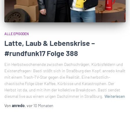
ALLE EPISODEN
Latte, Laub & Lebenskrise –
#rundfunk17 Folge 388
Ein Herbstwochenende zwischen Dachschrägen, Kürbisfeldern und
Existenzfragen: Basti stößt sich in Straßburg den Kopf, anredo knallt
mit einem Trash-TV-Star gegen die Realität. Eine herbstlich-
chaotische Folge über Kaffee, Kürbisse und Katastrophen. Der
Herbst ist da, und mit ihm der kollektive Breakdown. Basti sendet
diesmal live aus einem urigen Dachzimmer in Straßburg,
Weiterlesen
Von
anredo
, vor
10 Monaten