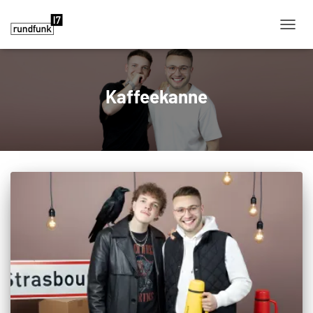
NAVIG
Kaffeekanne