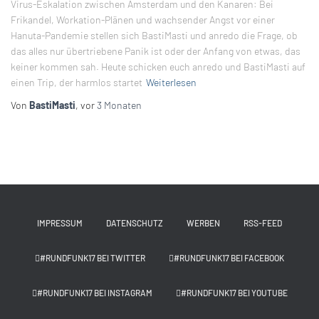
Virus-Eskalation zwischen Amsterdam und den Kanaren: Bei
Frikandel, Workation-Plänen und wachsender Angst vor einer
Hanuta-Pandemie stellen sich BastiMasti und anredo die Frage, ob
das alles nur übertriebene Panik ist oder der Anfang von etwas, das
keiner kommen sah. Heute schicken euch anredo und BastiMasti auf
einen Trip, der harmlos startet
Weiterlesen
Von
BastiMasti
, vor
3 Monaten
IMPRESSUM
DATENSCHUTZ
WERBEN
RSS-FEED
#RUNDFUNK17 BEI TWITTER
#RUNDFUNK17 BEI FACEBOOK
#RUNDFUNK17 BEI INSTAGRAM
#RUNDFUNK17 BEI YOUTUBE