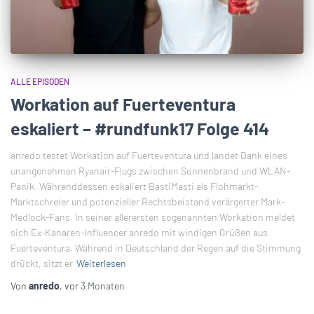
ALLE EPISODEN
Workation auf Fuerteventura
eskaliert – #rundfunk17 Folge 414
anredo testet Workation auf Fuerteventura und landet Dank eines
unangenehmen Ryanair-Flugs zwischen Sonnenbrand und WLAN-
Panik. Währenddessen eskaliert BastiMasti als Flohmarkt-
Marktschreier und potenzieller Rechtsbeistand verärgerter Mark-
Medlock-Fans. In seiner allerersten sogenannten Workation meldet
sich Ex-Kanaren-Influencer anredo mit windigen Grüßen aus
Fuerteventura. Während in Deutschland der Regen auf die Stimmung
drückt, sitzt er
Weiterlesen
Von
anredo
, vor
3 Monaten