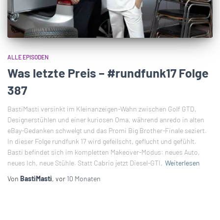
ALLE EPISODEN
Was letzte Preis – #rundfunk17 Folge
387
BastiMasti versinkt im Kleinanzeigen-Wahn zwischen Golf GTD,
Designerstühlen und einer kuriosen Oma, während anredo in alten
eBay-Gedanken schwelgt und das Promi Big Brother-Finale seziert.
In dieser Folge rundfunk 17 wird gefeilscht, geflucht und gefühlt.
Basti befindet sich im kompletten Makeover-Modus: neues Auto,
neues Ich, neue Stühle. Statt Cabrio jetzt Diesel-GTI,
Weiterlesen
Von
BastiMasti
, vor
10 Monaten