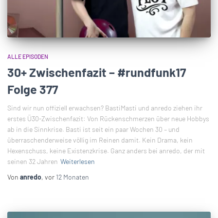
ALLE EPISODEN
30+ Zwischenfazit – #rundfunk17
Folge 377
Sind wir nun offiziell erwachsen? BastiMasti und anredo ziehen ihr
erstes Ü30-Zwischenfazit: Von Rückenschmerzen über neue Hobbys
ab in die Sinnkrise. Basti ist seit ein paar Wochen 30 – und
überraschenderweise völlig im Reinen damit. Kein Drama, kein
Hexenschuss, keine Existenzkrise. Ganz anders bei anredo, der mit
seinen 32 Jahren
Weiterlesen
Von
anredo
, vor
12 Monaten