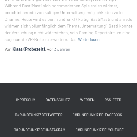
Während BastiMasti sich hochmodernen Spielereien widmet,
berichtet anredo von kultigen Unterhaltungsmöglichkeiten voller
Charme. Heute wird es bei #rundfunk17 kultig. BastiMasti und anredo
widmen sich vollumfänglich dem Thema „Unterhaltung“. Basti konnte
der Versuchung nicht widerstehen, sein Gaming-Repertoire um eine
sogenannte VR-Brille zu erweitern. Das
Weiterlesen
Von
Klaas (Probezeit)
, vor
3 Jahren
IMPRESSUM
DATENSCHUTZ
WERBEN
RSS-FEED
#RUNDFUNK17 BEI TWITTER
#RUNDFUNK17 BEI FACEBOOK
#RUNDFUNK17 BEI INSTAGRAM
#RUNDFUNK17 BEI YOUTUBE