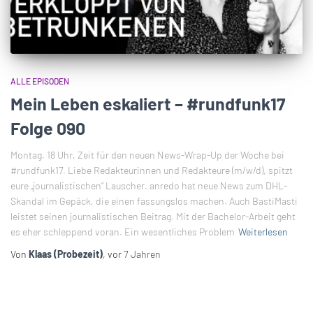
ALLE EPISODEN
Mein Leben eskaliert – #rundfunk17
Folge 090
Montag. 18 Uhr, Zeit für den neuen News-Wrap-Up der Woche bei
#rundfunk17. Liebe Redakteurinnen und Redakteure (m/w/d), spitzt
eure „journalistischen“ Lauscher. anredo hat neue News zum DHL-
Skandal im Gepäck, die einen fassungslos machen. Auch BastiMasti
leistet seinen journalistischen Beitrag. Mit der Bachelor-Arbeit geht
es eher schleppend voran. Ein wesentliches Problem
Weiterlesen
Von
Klaas (Probezeit)
, vor
7 Jahren