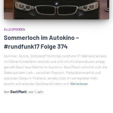
ALLE EPISODEN
Sommerloch im Autokino –
#rundfunk17 Folge 374
Sommer, Sonne, Stillstand? Nicht bei rundfunk 17! Während anredo
im Kölner Kinderlärm versinkt und sich mit Kirchenmäusen anlegt,
genießt Basti laue Nächte im Autokino. BastiMasti schwitzt sich die
Seele aus dem Leib – zwischen Popcorn, Parkplatzromantik und
dubiosen Dates in Thailand. anredo sitzt im verregneten Köln,
lauscht schreienden Nachbarskindern und
Weiterlesen
Von
BastiMasti
, vor
1 Jahr