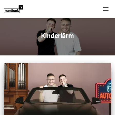
NAVIG
Kinderlärm