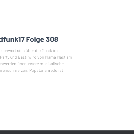
dfunk17 Folge 308
eschwert sich über die Musik im
-Party und Basti wird von Mama Mast am
chwerden über unsere musikalische
Ohrenschmerzen. Popstar anredo ist