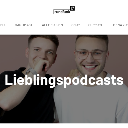
REDO
BASTIMASTI
ALLE FOLGEN
SHOP
SUPPORT
THEMA VO
Lieblingspodcasts