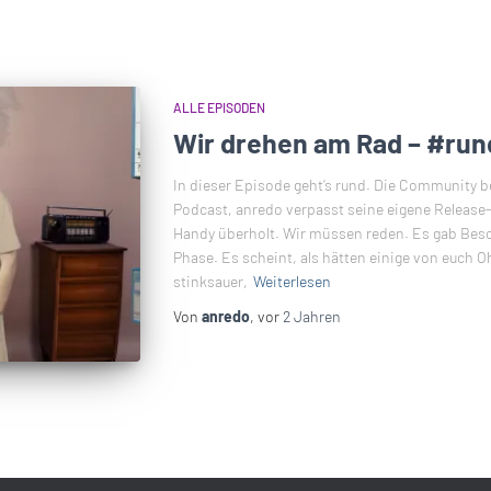
ALLE EPISODEN
Wir drehen am Rad – #run
In dieser Episode geht’s rund. Die Community b
Podcast, anredo verpasst seine eigene Release
Handy überholt. Wir müssen reden. Es gab Bes
Phase. Es scheint, als hätten einige von euch 
stinksauer,
Weiterlesen
Von
anredo
, vor
2 Jahren