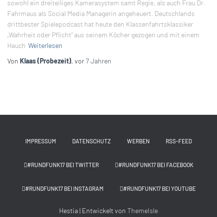
sowohl ein dreiteiliges Kamerasystem samt Regie, als auch Frau Dr.
Fahrmaus als Social Media Managerin angeheuert. Deutschlands
drittbester Spielepodcast hat heute den Klassenfahrtsklassiker
„Wahrheit oder Pflicht“ aus seinem Köcher gezogen und mit einem
Hauch
Weiterlesen
Von
Klaas (Probezeit)
, vor
7 Jahren
IMPRESSUM
DATENSCHUTZ
WERBEN
RSS-FEED
#RUNDFUNK17 BEI TWITTER
#RUNDFUNK17 BEI FACEBOOK
#RUNDFUNK17 BEI INSTAGRAM
#RUNDFUNK17 BEI YOUTUBE
Hestia | Entwickelt von
ThemeIsle