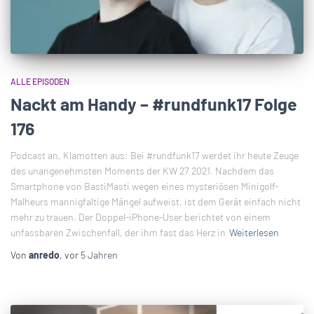
ALLE EPISODEN
Nackt am Handy – #rundfunk17 Folge
176
Podcast an, Klamotten aus: Bei #rundfunk17 werdet ihr heute Zeuge
des unangenehmsten Moments der KW 27 2021. Nachdem das
Smartphone von BastiMasti wegen eines mysteriösen Minigolf-
Malheurs mannigfaltige Mängel aufweist, ist dem Gerät einfach nicht
mehr zu trauen. Der Doppel-iPhone-User berichtet von einem
unfassbaren Zwischenfall, der ihm fast das Herz in
Weiterlesen
Von
anredo
, vor
5 Jahren