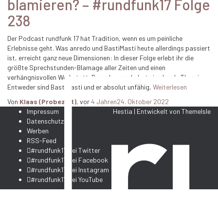
blamieren? – #rundfunk17 Folge
238
Der Podcast rundfunk 17 hat Tradition, wenn es um peinliche
Erlebnisse geht. Was anredo und BastiMasti heute allerdings passiert
ist, erreicht ganz neue Dimensionen: In dieser Folge erlebt ihr die
größte Sprechstunden-Blamage aller Zeiten und einen
verhängnisvollen Werkstatt-Besuch. anredo hat eine krude Theorie.
Entweder sind BastiMasti und er absolut unfähig,
Weiterlesen
Von
Klaas (Probezeit)
, vor
4 Jahren
24. Oktober 2022
Impressum
Hestia | Entwickelt von
ThemeIsle
Datenschutz
Werben
RSS-Feed
#rundfunk17 bei Twitter
#rundfunk17 bei Facebook
#rundfunk17 bei Instagram
#rundfunk17 bei YouTube