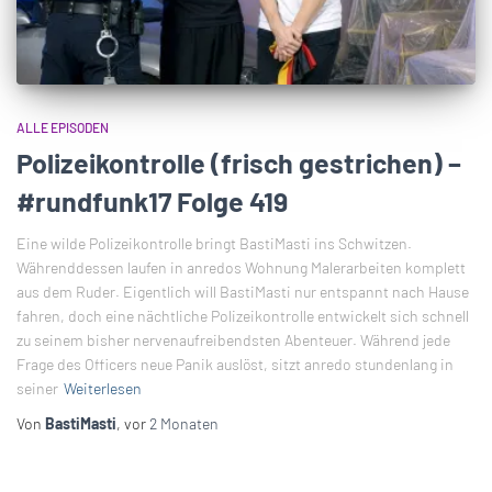
ALLE EPISODEN
Polizeikontrolle (frisch gestrichen) –
#rundfunk17 Folge 419
Eine wilde Polizeikontrolle bringt BastiMasti ins Schwitzen.
Währenddessen laufen in anredos Wohnung Malerarbeiten komplett
aus dem Ruder. Eigentlich will BastiMasti nur entspannt nach Hause
fahren, doch eine nächtliche Polizeikontrolle entwickelt sich schnell
zu seinem bisher nervenaufreibendsten Abenteuer. Während jede
Frage des Officers neue Panik auslöst, sitzt anredo stundenlang in
seiner
Weiterlesen
Von
BastiMasti
, vor
2 Monaten