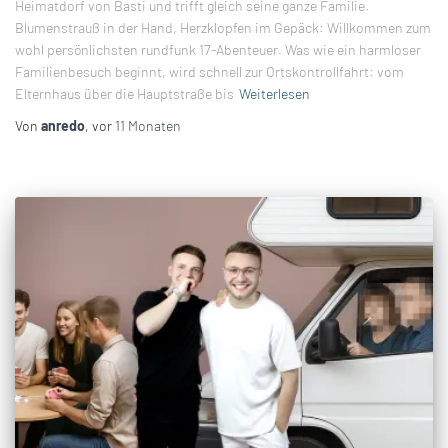
Heimatdorf von Basti und trifft gleich seine ganze Familie.
Blumenstrauß in der Hand, Herzklopfen im Gepäck: Willkommen zum
wohl persönlichsten rundfunk 17-Abenteuer. Was wie ein harmloser
Familienbesuch beginnt, wird schnell zur Ortskontrollfahrt: vom
Elternhaus über die Hauptstraße bis
Weiterlesen
Von
anredo
, vor
11 Monaten