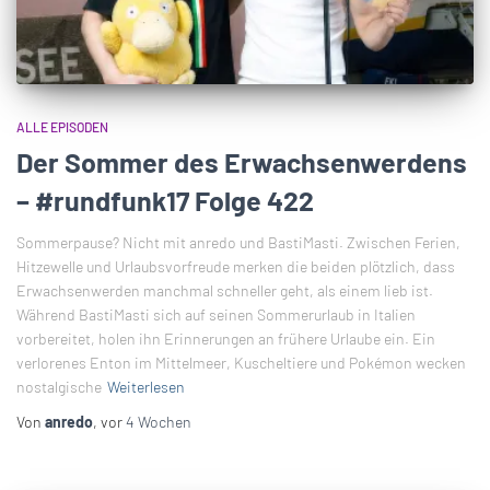
ALLE EPISODEN
Der Sommer des Erwachsenwerdens
– #rundfunk17 Folge 422
Sommerpause? Nicht mit anredo und BastiMasti. Zwischen Ferien,
Hitzewelle und Urlaubsvorfreude merken die beiden plötzlich, dass
Erwachsenwerden manchmal schneller geht, als einem lieb ist.
Während BastiMasti sich auf seinen Sommerurlaub in Italien
vorbereitet, holen ihn Erinnerungen an frühere Urlaube ein. Ein
verlorenes Enton im Mittelmeer, Kuscheltiere und Pokémon wecken
nostalgische
Weiterlesen
Von
anredo
, vor
4 Wochen