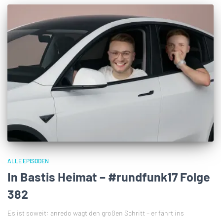
ALLE EPISODEN
In Bastis Heimat – #rundfunk17 Folge
382
Es ist soweit: anredo wagt den großen Schritt – er fährt ins