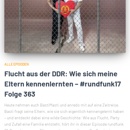
ALLE EPISODEN
Flucht aus der DDR: Wie sich meine
Eltern kennenlernten – #rundfunk17
Folge 363
Heute nehmen euch BastiMasti und anredo mit auf eine Zeitreise.
Basti fragt seine Eltern, wie sie sich eigentlich kennengelernt haben
– und entdeckt dabei eine wilde Geschichte: Wie aus Flucht, Party
und Zufall eine Familie entsteht, hört ihr in dieser Episode rundfunk