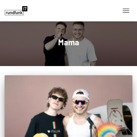
NAVIG
Mama