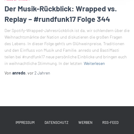
Der Musik-Rückblick: Wrapped vs.
Replay – #rundfunk17 Folge 344
Der Spotify-Wrapped-Jahresrückblick ist da, wir schlendern über die
Weihnachtsmärkte der Nation und diskutieren die großen Fragen
des Lebens. In dieser Folge geht’s um Glühweinpreise, Traditionen
und den Einfluss von Musik und Familie. anredo und BastiMasti
teilen bei #rundfunk17 neue persönliche Einblicke und bringen euch
in weihnachtliche Stimmung. In der letzten
Weiterlesen
Von
anredo
, vor
2 Jahren
IMPRESSUM
DATENSCHUTZ
WERBEN
RSS-FEED