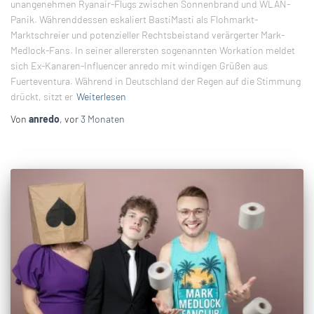
unangenehmen Ryanair-Flugs zwischen Sonnenbrand und WLAN-
Panik. Währenddessen eskaliert BastiMasti als Flohmarkt-
Marktschreier und potenzieller Rechtsbeistand verärgerter Mark-
Medlock-Fans. In seiner allerersten sogenannten Workation meldet
sich Ex-Kanaren-Influencer anredo mit windigen Grüßen aus
Fuerteventura. Während in Deutschland der Regen auf die Stimmung
drückt, sitzt er
Weiterlesen
Von
anredo
, vor
3 Monaten