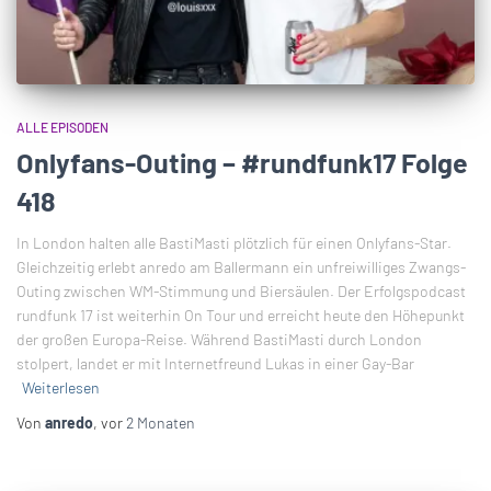
ALLE EPISODEN
Onlyfans-Outing – #rundfunk17 Folge
418
In London halten alle BastiMasti plötzlich für einen Onlyfans-Star.
Gleichzeitig erlebt anredo am Ballermann ein unfreiwilliges Zwangs-
Outing zwischen WM-Stimmung und Biersäulen. Der Erfolgspodcast
rundfunk 17 ist weiterhin On Tour und erreicht heute den Höhepunkt
der großen Europa-Reise. Während BastiMasti durch London
stolpert, landet er mit Internetfreund Lukas in einer Gay-Bar
Weiterlesen
Von
anredo
, vor
2 Monaten