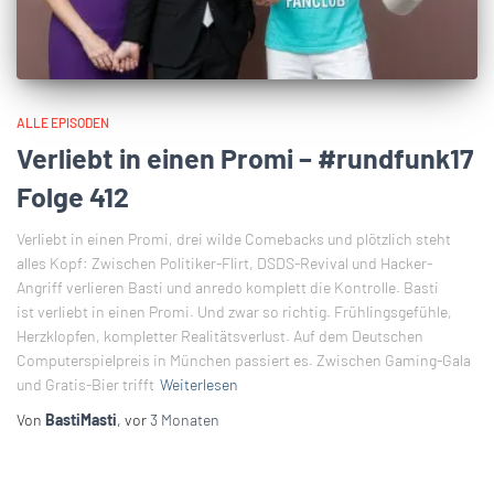
ALLE EPISODEN
Verliebt in einen Promi – #rundfunk17
Folge 412
Verliebt in einen Promi, drei wilde Comebacks und plötzlich steht
alles Kopf: Zwischen Politiker-Flirt, DSDS-Revival und Hacker-
Angriff verlieren Basti und anredo komplett die Kontrolle. Basti
ist verliebt in einen Promi. Und zwar so richtig. Frühlingsgefühle,
Herzklopfen, kompletter Realitätsverlust. Auf dem Deutschen
Computerspielpreis in München passiert es. Zwischen Gaming-Gala
und Gratis-Bier trifft
Weiterlesen
Von
BastiMasti
, vor
3 Monaten