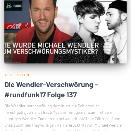
ALLE EPISODEN
Die Wendler-Verschwörung –
#rundfunk17 Folge 137
Die Wendler-Verschwörung dominiert die Schlagzeilen.
Investigativjournalist BastiMasti nimmt gemeinsam mit dem
einstigen Wendler-Fan anredo bei #rundfunk17 die Fährte auf und
untersucht den fragwürdigen Karriererücktritt von Michael Wendler.