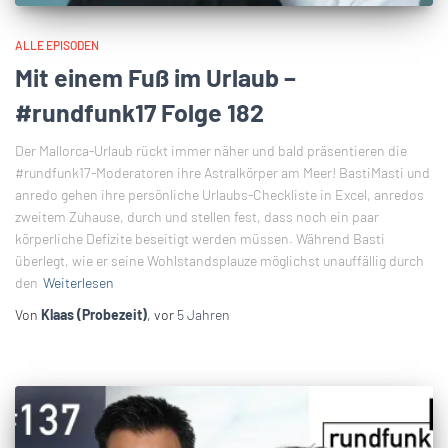
ALLE EPISODEN
Mit einem Fuß im Urlaub –
#rundfunk17 Folge 182
Der Mallorca-Urlaub rückt immer näher und bald präsentieren die
#rundfunk17-Moderatoren ihre Astralkörper am Meer! BastiMasti und
anredo gehen ihre persönliche Urlaubs-Checkliste in Excel, anredos
zweitem Zuhause, durch und stellen fest, dass noch ein paar
körperliche Defizite beseitigt werden müssen. Während Basti
überlegt, wie er seine Wohlstandsplauze möglichst unauffällig durch
den
Weiterlesen
Von
Klaas (Probezeit)
, vor
5 Jahren