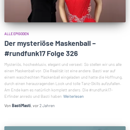
ALLE EPISODEN
Der mysteriöse Maskenball –
#rundfunk17 Folge 326
Mysteriös, hochexklusiv, elegant und versext: So stellen wir uns alle
einen Maskenball vor. Die Realität ist eine andere. Basti war auf
einem waschechten Maskenball eingeladen und hatte die Hoffnung,
durch einen herausragenden Look und tolle Tanz-Skills aufzufallen.
Am Ende kam es natürlich komplett anders. Die #rundfunk17-
Erfinder anredo und Basti haben
Weiterlesen
Von
BastiMasti
, vor
2 Jahren