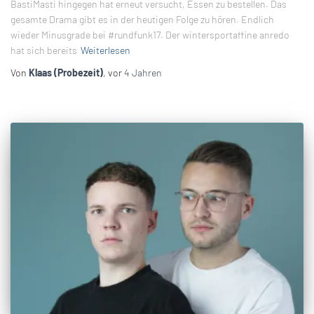
BastiMasti hingegen hat erneut versucht, Essen zu bestellen. Das
gesamte Drama gibt es in der heutigen Folge zu hören. Endlich
wieder Minusgrade bei #rundfunk17. Der wintersportaffine anredo
hat sich bereits
Weiterlesen
Von
Klaas (Probezeit)
, vor
4 Jahren