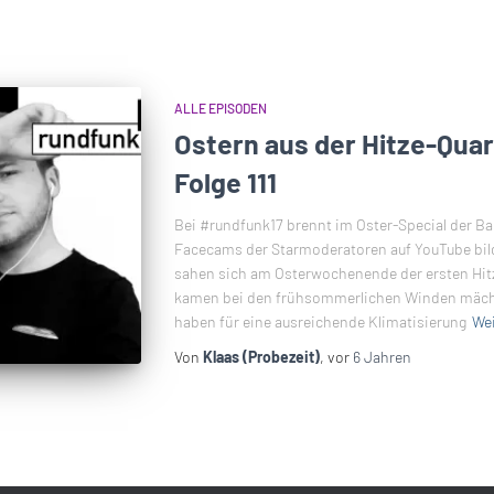
ALLE EPISODEN
Ostern aus der Hitze-Qua
Folge 111
Bei #rundfunk17 brennt im Oster-Special der Bau
Facecams der Starmoderatoren auf YouTube bild
sahen sich am Osterwochenende der ersten Hitz
kamen bei den frühsommerlichen Winden mächti
haben für eine ausreichende Klimatisierung
Wei
Von
Klaas (Probezeit)
, vor
6 Jahren