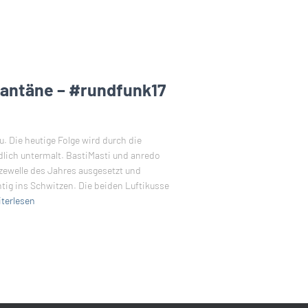
rantäne – #rundfunk17
. Die heutige Folge wird durch die
lich untermalt. BastiMasti und anredo
ewelle des Jahres ausgesetzt und
g ins Schwitzen. Die beiden Luftikusse
terlesen