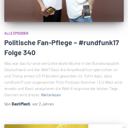
ALLE EPISODEN
Politische Fan-Pflege – #rundfunk17
Folge 340
Was war das für eine verrückte letzte Woche in der Bundesrepublik
Deutschland und der Welt? Dass die Ampelkoalition gebrochen ist
und Trump erneut US-Präsident geworden ist, führt dazu, dass
rundfunk17 zum sogenannten Polit-Podcast Nummer 1 EU West wird.
anredo und Basti analysieren die Welt-Ereignisse der letzten Tage.
Garniert wird dieses
Weiterlesen
Von
BastiMasti
, vor
2 Jahren