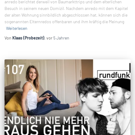
anredo berichtet derweil von Baumarkttrips und dem elterlichen
Besuch in seinem neuen Domizil. Nachdem anredo mit dem Kapitel
der alten Wohnung sinnbildlich abgeschlossen hat, können sich die
sogenannten Elternredos offenbaren und ihm kräftig die Meinung
Weiterlesen
Von
Klaas (Probezeit)
, vor
5 Jahren