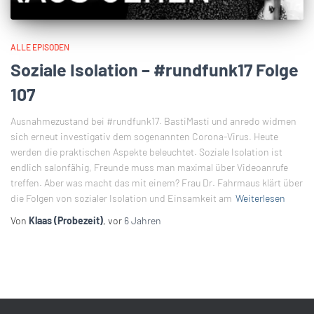
ALLE EPISODEN
Soziale Isolation – #rundfunk17 Folge
107
Ausnahmezustand bei #rundfunk17. BastiMasti und anredo widmen
sich erneut investigativ dem sogenannten Corona-Virus. Heute
werden die praktischen Aspekte beleuchtet. Soziale Isolation ist
endlich salonfähig, Freunde muss man maximal über Videoanrufe
treffen. Aber was macht das mit einem? Frau Dr. Fahrmaus klärt über
die Folgen von sozialer Isolation und Einsamkeit am
Weiterlesen
Von
Klaas (Probezeit)
, vor
6 Jahren