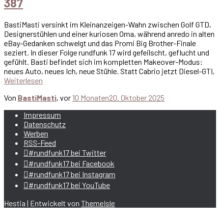
387
BastiMasti versinkt im Kleinanzeigen-Wahn zwischen Golf GTD,
Designerstühlen und einer kuriosen Oma, während anredo in alten
eBay-Gedanken schwelgt und das Promi Big Brother-Finale
seziert. In dieser Folge rundfunk 17 wird gefeilscht, geflucht und
gefühlt. Basti befindet sich im kompletten Makeover-Modus:
neues Auto, neues Ich, neue Stühle. Statt Cabrio jetzt Diesel-GTI,
Weiterlesen
Von
BastiMasti
, vor
10 Monaten
20. Oktober 2025
Impressum
Datenschutz
Werben
RSS-Feed
#rundfunk17 bei Twitter
#rundfunk17 bei Facebook
#rundfunk17 bei Instagram
#rundfunk17 bei YouTube
Hestia | Entwickelt von
ThemeIsle