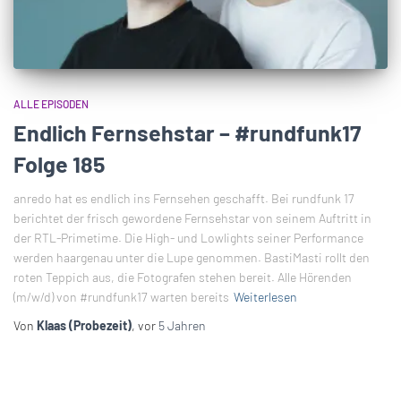
ALLE EPISODEN
Endlich Fernsehstar – #rundfunk17
Folge 185
anredo hat es endlich ins Fernsehen geschafft. Bei rundfunk 17
berichtet der frisch gewordene Fernsehstar von seinem Auftritt in
der RTL-Primetime. Die High- und Lowlights seiner Performance
werden haargenau unter die Lupe genommen. BastiMasti rollt den
roten Teppich aus, die Fotografen stehen bereit. Alle Hörenden
(m/w/d) von #rundfunk17 warten bereits
Weiterlesen
Von
Klaas (Probezeit)
, vor
5 Jahren