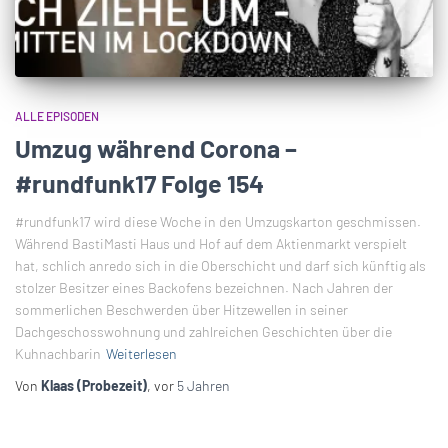
ALLE EPISODEN
Umzug während Corona –
#rundfunk17 Folge 154
#rundfunk17 wird diese Woche in den Umzugskarton geschmissen.
Während BastiMasti Haus und Hof auf dem Aktienmarkt verspielt
hat, schlich anredo sich in die Oberschicht und darf sich künftig als
stolzer Besitzer eines Backofens bezeichnen. Nach Jahren der
sommerlichen Beschwerden über Hitzewellen in seiner
Dachgeschosswohnung und zahlreichen Geschichten über die
Kuhnachbarin
Weiterlesen
Von
Klaas (Probezeit)
, vor
5 Jahren