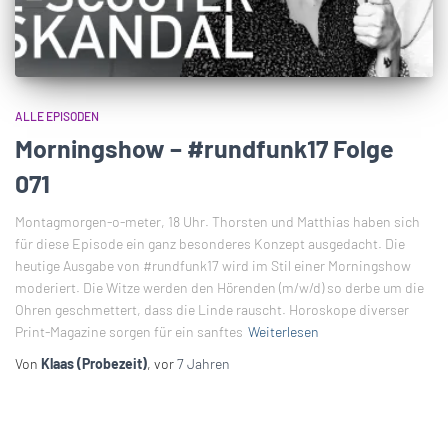
ALLE EPISODEN
Morningshow – #rundfunk17 Folge
071
Montagmorgen-o-meter, 18 Uhr. Thorsten und Matthias haben sich
für diese Episode ein ganz besonderes Konzept ausgedacht. Die
heutige Ausgabe von #rundfunk17 wird im Stil einer Morningshow
moderiert. Die Witze werden den Hörenden (m/w/d) so derbe um die
Ohren geschmettert, dass die Linde rauscht. Horoskope diverser
Print-Magazine sorgen für ein sanftes
Weiterlesen
Von
Klaas (Probezeit)
, vor
7 Jahren