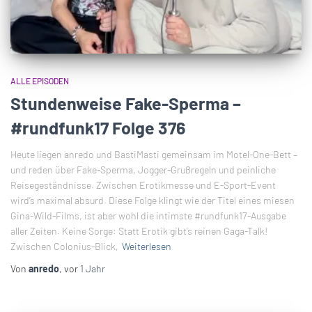
ALLE EPISODEN
Stundenweise Fake-Sperma –
#rundfunk17 Folge 376
Heute liegen anredo und BastiMasti gemeinsam im Motel-One-Bett –
und reden über Fake-Sperma, Jogger-Grußregeln und peinliche
Reisegeständnisse. Zwischen Erotikmesse und E-Sport-Event
wird’s maximal absurd. Diese Folge klingt wie der Titel eines miesen
Gina-Wild-Films, ist aber wohl die intimste #rundfunk17-Ausgabe
aller Zeiten. Keine Sorge: Statt Erotik gibt’s reinen Gaga-Talk!
Zwischen Colonius-Blick,
Weiterlesen
Von
anredo
, vor
1 Jahr