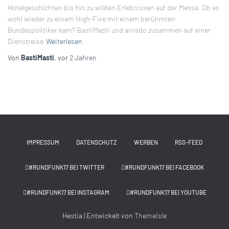
Hotelgeschichten bis hin zu wilden Erlebnissen auf der Messe. Ob es
wohl wieder zu einem High-Five mit einem berühmten
Bundespolitiker kam? BastiMasti und anredo zusammen auf einer
Dienstreise
Weiterlesen
Von
BastiMasti
, vor
2 Jahren
IMPRESSUM
DATENSCHUTZ
WERBEN
RSS-FEED
#RUNDFUNK17 BEI TWITTER
#RUNDFUNK17 BEI FACEBOOK
#RUNDFUNK17 BEI INSTAGRAM
#RUNDFUNK17 BEI YOUTUBE
Hestia | Entwickelt von
ThemeIsle