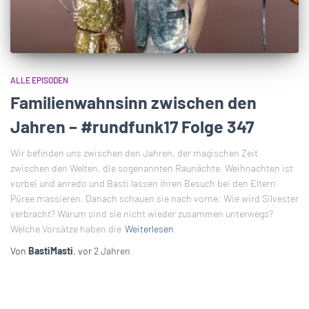
ALLE EPISODEN
Familienwahnsinn zwischen den
Jahren – #rundfunk17 Folge 347
Wir befinden uns zwischen den Jahren, der magischen Zeit
zwischen den Welten, die sogenannten Raunächte. Weihnachten ist
vorbei und anredo und Basti lassen ihren Besuch bei den Eltern
Püree massieren. Danach schauen sie nach vorne: Wie wird Silvester
verbracht? Warum sind sie nicht wieder zusammen unterwegs?
Welche Vorsätze haben die
Weiterlesen
Von
BastiMasti
, vor
2 Jahren