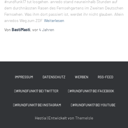
#rundfunk17 tut losgehen. anredo stand neuneinhalb Stunden auf
dem durchnässten Rasen des Fernsehgartens im Zweiten Deutschen
Fernsehen. Was ihm dort passiert ist, werdet ihr nicht glauben. Allein
anredos Weg zum ZDF
Weiterlesen
Von
BastiMasti
, vor
4 Jahren
IMPRESSUM
DATENSCHUTZ
WERBEN
RSS-FEED
#RUNDFUNK17 BEI TWITTER
#RUNDFUNK17 BEI FACEBOOK
#RUNDFUNK17 BEI INSTAGRAM
#RUNDFUNK17 BEI YOUTUBE
Hestia | Entwickelt von
ThemeIsle