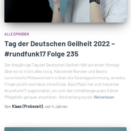
ALLE EPISODEN
Tag der Deutschen Geilheit 2022 –
#rundfunk17 Folge 235
Der diesjährige Tag der Deutschen Geilheit fällt auf einen Montag!
Aber es ist nicht alles rosig. Nässende Wunden und Bastis
coronisierte Mitbewohnerin trüben die Feiertagsstimmung. anredos
Finger pocht und nässt ohne Ende. BastiMasti hat sich heute bei
#rundfunk17 zugeschaltet, um sich den Unfallhergang des Kölner
Pflegefalls genauer anzuhören. Wochenlang wurde
Weiterlesen
Von
Klaas (Probezeit)
, vor
4 Jahren