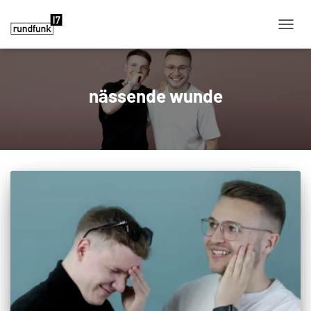
NAVIG
nässende wunde