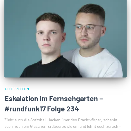
ALLE EPISODEN
Eskalation im Fernsehgarten –
#rundfunk17 Folge 234
Zieht euch die Softshell-Jacken über den Prachtkörper, schenkt
euch noch ein Gläschen Erdbeerbowle ein und lehnt euch zurück –