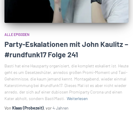
ALLE EPISODEN
Party-Eskalationen mit John Kaulitz –
#rundfunk17 Folge 241
Basti hat eine Hausparty organisiert, die komplett eskaliert ist. Heute
geht es um Gesetzeshüter, anredos großen Promi-Moment und Taxi-
Geheimnisse, die kaum jemand kennt. Montagabend, wieder einmal
Katerstimmung bei #rundfunk17. Dieses Mal ist es aber nicht wieder
anredo, der sich auf einer dubiosen Promiparty Corona und einen
Kater abholt, sondern BastiMasti.
Weiterlesen
Von
Klaas (Probezeit)
, vor
4 Jahren