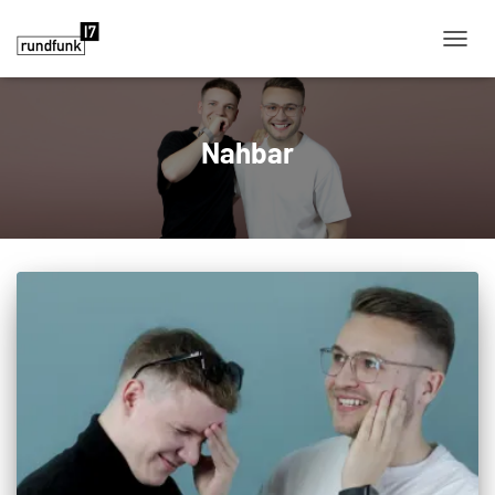
NAVIG
Nahbar