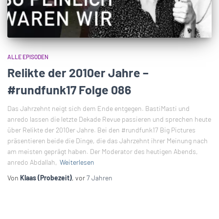
ALLE EPISODEN
Relikte der 2010er Jahre –
#rundfunk17 Folge 086
Das Jahrzehnt neigt sich dem Ende entgegen. BastiMasti und
anredo lassen die letzte Dekade Revue passieren und sprechen heute
über Relikte der 2010er Jahre. Bei den #rundfunk17 Big Pictures
präsentieren beide die Dinge, die das Jahrzehnt ihrer Meinung nach
am meisten geprägt haben. Der Moderator des heutigen Abends,
anredo Abdallah,
Weiterlesen
Von
Klaas (Probezeit)
, vor
7 Jahren