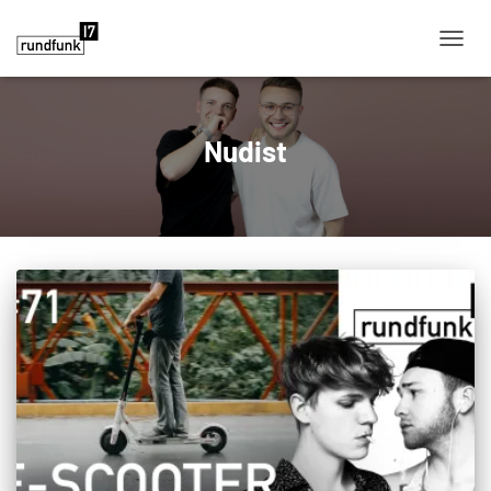
NAVIG
Nudist