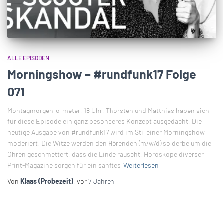
ALLE EPISODEN
Morningshow – #rundfunk17 Folge
071
Montagmorgen-o-meter, 18 Uhr. Thorsten und Matthias haben sich
für diese Episode ein ganz besonderes Konzept ausgedacht. Die
heutige Ausgabe von #rundfunk17 wird im Stil einer Morningshow
moderiert. Die Witze werden den Hörenden (m/w/d) so derbe um die
Ohren geschmettert, dass die Linde rauscht. Horoskope diverser
Print-Magazine sorgen für ein sanftes
Weiterlesen
Von
Klaas (Probezeit)
, vor
7 Jahren