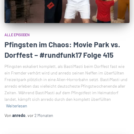
ALLE EPISODEN
Pfingsten im Chaos: Movie Park vs.
Dorffest – #rundfunk17 Folge 415
Pfingsten eskaliert komplett, als BastiMasti beim Dorffest fast wie
ein Fremder verhört wird und anredo seinen Neffen im überfüllten
Freizeitpark plötzlich in eine Alien-Horrorbahn setzt. BastiMasti und
anredo erleben das vielleicht deutscheste Pfingstwochenende aller
Zeiten. Während BastiMasti auf dem Pfingstfest im Heimatdorf
landet, kämpft sich anredo durch den komplett überfüllten
Weiterlesen
Von
anredo
, vor
2 Monaten