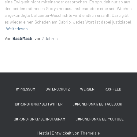
eine Ewigkeit nicht miteinander gesprochen. Es sprudelt nur so aus
den beiden mit neuen Storys heraus. Insbesondere eine seit Wochen
angekündigte Callcenter-Geschichte wird endlich erzählt. Dazu gibt
es wieder einen Schaden am Cabrio. Jedes Wort ist dabei justiziabel.
Weiterlesen
Von
BastiMasti
, vor
2 Jahren
IMPRESSUM
DATENSCHUTZ
WERBEN
RSS-FEED
#RUNDFUNK17 BEI TWITTER
#RUNDFUNK17 BEI FACEBOOK
#RUNDFUNK17 BEI INSTAGRAM
#RUNDFUNK17 BEI YOUTUBE
Hestia | Entwickelt von
ThemeIsle