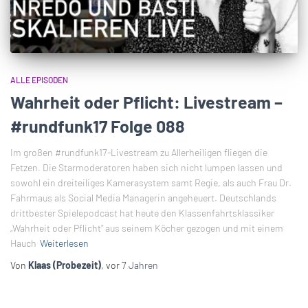
ALLE EPISODEN
Wahrheit oder Pflicht: Livestream –
#rundfunk17 Folge 088
Im großen #rundfunk17-Livestream zu Allerheiligen fliegen die
Fetzen. Die Starmoderatoren haben sich nicht lumpen lassen und
sowohl ein dreiteiliges Kamerasystem samt Regie, als auch Frau Dr.
Fahrmaus als Social Media Managerin angeheuert. Deutschlands
drittbester Spielepodcast hat heute den Klassenfahrtsklassiker
„Wahrheit oder Pflicht“ aus seinem Köcher gezogen und mit einem
Hauch
Weiterlesen
Von
Klaas (Probezeit)
, vor
7 Jahren