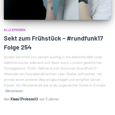
ALLE EPISODEN
Sekt zum Frühstück – #rundfunk17
Folge 254
anredo berichtet von seinem Ausflug in die elterliche Welt voller
Sektfrühstücke, während sich Basti durch London gewühlt hat.
Montagabend, 18 Uhr. Während sich die ersten #rundfunk17-
Hörenden ein Feierabendbierchen oder -Radler aufmachen, hat
anredo einen anderen Weg eingeschlagen und entgiftet seinen
Körper. Am Wochenende war er als sogenannter Onkel im Einsatz
Weiterlesen
Von
Klaas (Probezeit)
, vor
3 Jahren