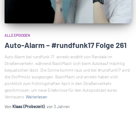
ALLE EPISODEN
Auto-Alarm – #rundfunk17 Folge 261
Auto-Alarm bei rundfunk 17: anredo erzählt von Randale im
Straßenverkehr, während BastiMasti sich beim Autokauf mächtig
bequatschen lässt. Die Sonne kommt raus und bei #rundfunk17 wird
die Stoffmütz‘ ausgezogen. BastiMasti und anredo haben sich
pünktlich zum frühlingshaften April in den Straßenverkehr
geschmissen, um neue Erlebnisse für den Autopodcast eures
Vertrauens
Weiterlesen
Von
Klaas (Probezeit)
, vor
3 Jahren