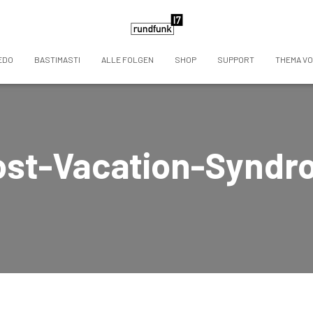
EDO
BASTIMASTI
ALLE FOLGEN
SHOP
SUPPORT
THEMA V
ost-Vacation-Syndr