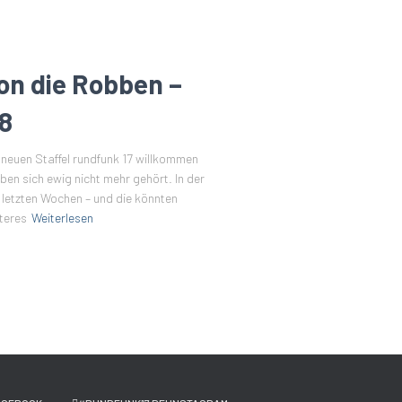
von die Robben –
8
 neuen Staffel rundfunk 17 willkommen
en sich ewig nicht mehr gehört. In der
 letzten Wochen – und die könnten
iteres
Weiterlesen