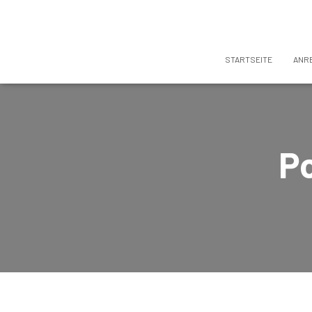
STARTSEITE
ANR
P