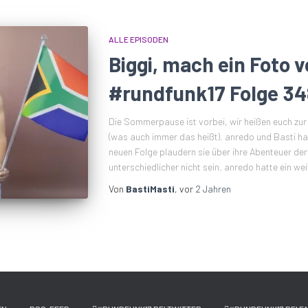
ALLE EPISODEN
Biggi, mach ein Foto 
#rundfunk17 Folge 34
Die Sommerpause ist vorbei, wir heißen euch zur
(was auch immer das heißt). anredo und Basti hab
neuen Folge plaudern sie über ihre Abenteuer der
unterschiedlicher nicht sein. anredo hatte ein we
Von
BastiMasti
, vor
2 Jahren