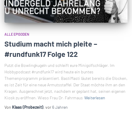
ALLE EPISODEN
Studium macht mich pleite –
#rundfunk17 Folge 122
Putzt die Bowlingkugeln und schleift eure Minigolfschläger. Im
Hobbypodcast #rundfunk17 wird heute ein buntes
Themenprogramm präsentiert. BastiMasti läutet bereits die Glocken,
es ist Zeit für eine neue Armutsstaffel. Der Staat möchte ihm an den
Kragen. Ausgerechnet jetzt, nachdem er geplant hat, seinen eigenen
Kiosk zu eröffnen. Wieso Frau Dr. Fahrmaus
Weiterlesen
Von
Klaas (Probezeit)
, vor
6 Jahren