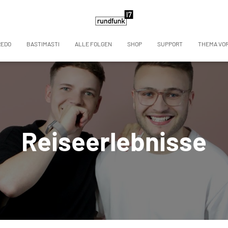
REDO
BASTIMASTI
ALLE FOLGEN
SHOP
SUPPORT
THEMA VO
Reiseerlebnisse