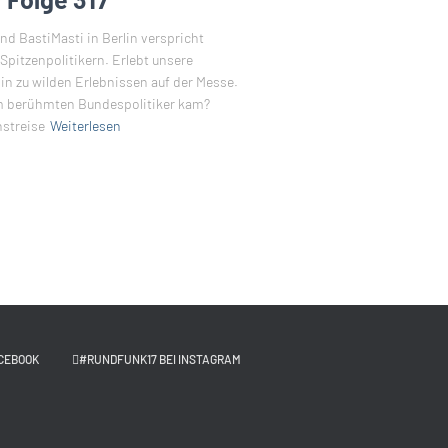
d BastiMasti in Berlin verspricht
itzenpolitikern. Erlebt unsere
in zu wilden Erlebnissen auf der Messe.
em berühmten Bundespolitiker kam?
streise
Weiterlesen
CEBOOK
#RUNDFUNK17 BEI INSTAGRAM