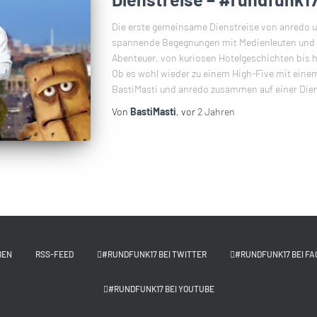
Die erste gemeinsame Dienstreise von anredo un
spannende Begegnungen mit Medienleuten und Sp
Abenteuer, von kuriosen Hotelgeschichten bis h
Ob es wohl wieder zu einem High-Five mit ein
BastiMasti und anredo zusammen auf einer Dien
Von
BastiMasti
, vor
2 Jahren
BEN
RSS-FEED
#RUNDFUNK17 BEI TWITTER
#RUNDFUNK17 BEI FA
#RUNDFUNK17 BEI YOUTUBE