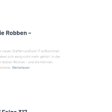
die Robben –
r neuen Staffel rundfunk 17 willkommen
ben sich ewig nicht mehr gehört. In der
er letzten Wochen – und die könnten
weiteres
Weiterlesen
 Folge 317