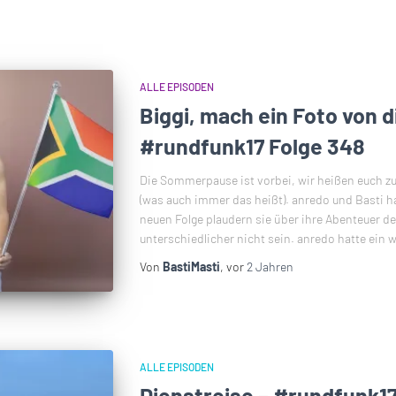
ALLE EPISODEN
Biggi, mach ein Foto von 
#rundfunk17 Folge 348
Die Sommerpause ist vorbei, wir heißen euch zu
(was auch immer das heißt). anredo und Basti ha
neuen Folge plaudern sie über ihre Abenteuer d
unterschiedlicher nicht sein. anredo hatte ein 
Von
BastiMasti
, vor
2 Jahren
ALLE EPISODEN
Dienstreise – #rundfunk17