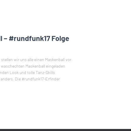
l – #rundfunk17 Folge
stellen wir uns alle einen Maskenball vor.
nem waschechten Maskenball eingeladen
nden Look und tolle Tanz-Skills
 anders. Die #rundfunk17-Erfinder