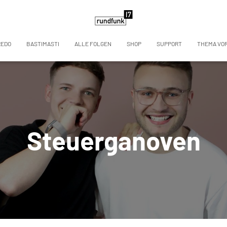
REDO
BASTIMASTI
ALLE FOLGEN
SHOP
SUPPORT
THEMA VO
Steuerganoven