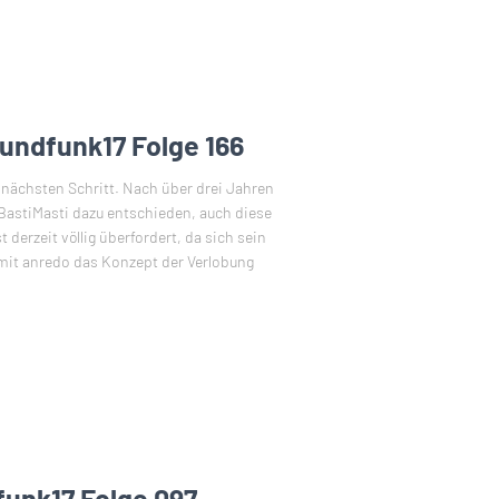
rundfunk17 Folge 166
nächsten Schritt. Nach über drei Jahren
BastiMasti dazu entschieden, auch diese
 derzeit völlig überfordert, da sich sein
 mit anredo das Konzept der Verlobung
funk17 Folge 097