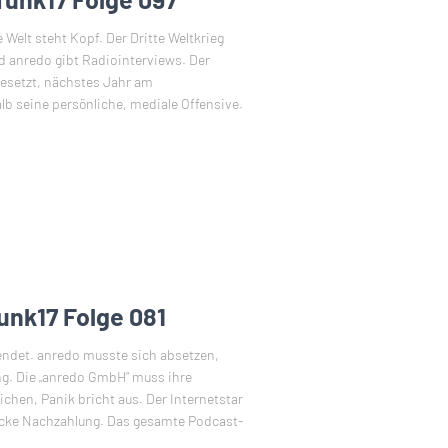
Welt steht Kopf. Der Dritte Weltkrieg
d anredo gibt Radiointerviews. Der
gesetzt, nächstes Jahr am
b seine persönliche, mediale Offensive.
unk17 Folge 081
endet. anredo musste sich absetzen,
g. Die „anredo GmbH“ muss ihre
chen, Panik bricht aus. Der Internetstar
dicke Nachzahlung. Das gesamte Podcast-