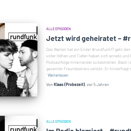
ALLE EPISODEN
Jetzt wird geheiratet – #
Das Warten hat ein Ende! #rundfunk17 geht den 
voller Höhen und Tiefen haben sich anredo und 
Podcastfolge miteinander zu bestreiten. Basti ist
gesamter Freundeskreis verlobt. Er hinterfragt
Weiterlesen
Von
Klaas (Probezeit)
, vor
5 Jahren
ALLE EPISODEN
Im Radio blamiert – #rund