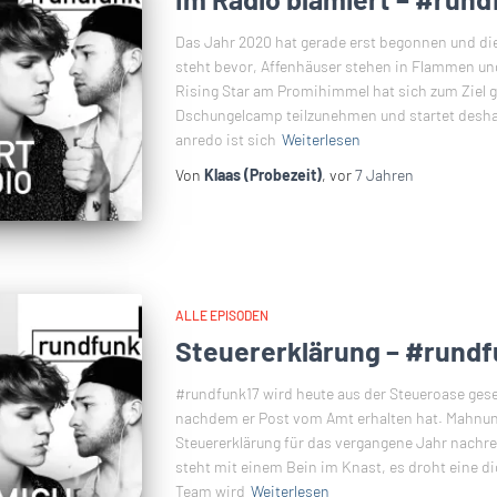
Das Jahr 2020 hat gerade erst begonnen und die 
steht bevor, Affenhäuser stehen in Flammen un
Rising Star am Promihimmel hat sich zum Ziel 
Dschungelcamp teilzunehmen und startet deshal
anredo ist sich
Weiterlesen
Von
Klaas (Probezeit)
, vor
7 Jahren
ALLE EPISODEN
Steuererklärung – #rundf
#rundfunk17 wird heute aus der Steueroase ges
nachdem er Post vom Amt erhalten hat. Mahnun
Steuererklärung für das vergangene Jahr nachrei
steht mit einem Bein im Knast, es droht eine 
Team wird
Weiterlesen