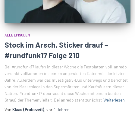
ALLE EPISODEN
Stock im Arsch, Sticker drauf –
#rundfunk17 Folge 210
Bei #rundfunk17 laufen in dieser Woche die Festplatten voll. anredo
versinkt vollkommen in seinem angehäuften Datenmüll der letzten
Jahre. Außerdem war das Investigativ-Duo unterwegs und berichtet
von der Maskenlage in den Supermärkten und Kaufhäusern dieser
Nation. #rundfunk17 überrascht diese Woche mit einem bunten
Strauß der Themenvielfalt. Bei anredo steht zunächst
Weiterlesen
Von
Klaas (Probezeit)
, vor
4 Jahren