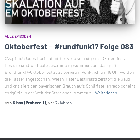
ALLE EPISODEN
Oktoberfest – #rundfunk17 Folge 083
O’zapft is! Jedes Dorf hat mittlerweile sein eigenes Oktoberfest.
Deshalb sind wir heute zusammengekommen, um das große
#rundfunk17-Oktoberfest zu zelebrieren. Pünktlich um 18 Uhr werden
die Fässer angestochen. Wiesn-Hater BastiMasti zerstört die Gaudi
und kritisiert den bayerischen Brauch aufs Schärfste. anredo scheint
endgültig in der Welt der Stars angekommen zu
Weiterlesen
Von
Klaas (Probezeit)
, vor
7 Jahren