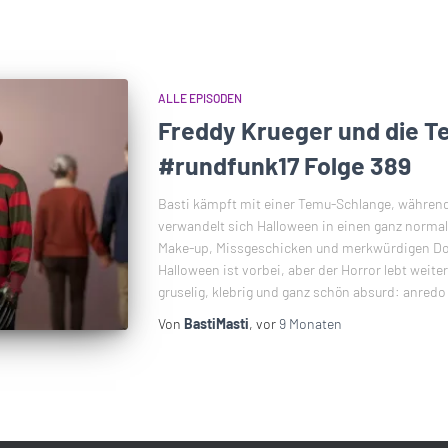
ALLE EPISODEN
Freddy Krueger und die T
#rundfunk17 Folge 389
Basti kämpft mit einer Temu-Schlange, während 
verwandelt sich Halloween in einen ganz norm
Make-up, Missgeschicken und merkwürdigen Dorf
Halloween ist vorbei, aber der Horror lebt weiter
gruselig, klebrig und ganz schön absurd: anredo
Von
BastiMasti
, vor
9 Monaten