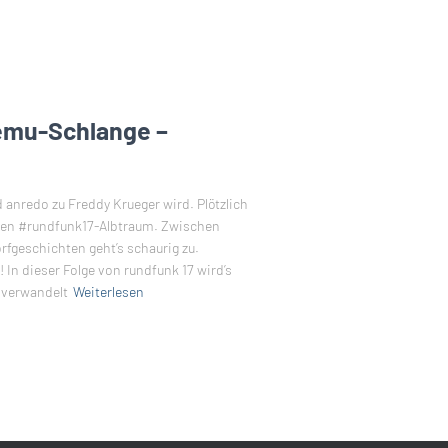
emu-Schlange –
anredo zu Freddy Krueger wird. Plötzlich
alen #rundfunk17-Albtraum. Zwischen
geschichten geht’s schaurig zu.
! In dieser Folge von rundfunk 17 wird’s
 verwandelt
Weiterlesen