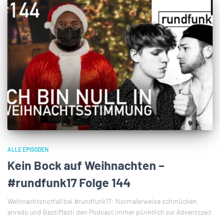
ALLE EPISODEN
Kein Bock auf Weihnachten –
#rundfunk17 Folge 144
Weihnachtsnotfall bei #rundfunk17: Normalerweise schmücken
anredo und BastiMasti den Podcast immer pünktlich zur Adventszeit