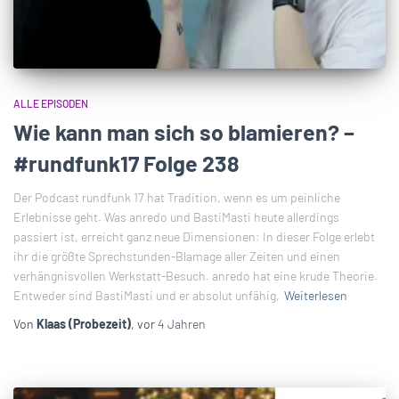
ALLE EPISODEN
Wie kann man sich so blamieren? –
#rundfunk17 Folge 238
Der Podcast rundfunk 17 hat Tradition, wenn es um peinliche
Erlebnisse geht. Was anredo und BastiMasti heute allerdings
passiert ist, erreicht ganz neue Dimensionen: In dieser Folge erlebt
ihr die größte Sprechstunden-Blamage aller Zeiten und einen
verhängnisvollen Werkstatt-Besuch. anredo hat eine krude Theorie.
Entweder sind BastiMasti und er absolut unfähig,
Weiterlesen
Von
Klaas (Probezeit)
, vor
4 Jahren