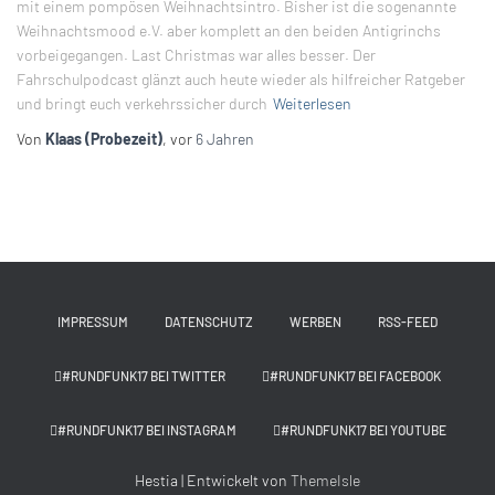
mit einem pompösen Weihnachtsintro. Bisher ist die sogenannte
Weihnachtsmood e.V. aber komplett an den beiden Antigrinchs
vorbeigegangen. Last Christmas war alles besser. Der
Fahrschulpodcast glänzt auch heute wieder als hilfreicher Ratgeber
und bringt euch verkehrssicher durch
Weiterlesen
Von
Klaas (Probezeit)
, vor
6 Jahren
IMPRESSUM
DATENSCHUTZ
WERBEN
RSS-FEED
#RUNDFUNK17 BEI TWITTER
#RUNDFUNK17 BEI FACEBOOK
#RUNDFUNK17 BEI INSTAGRAM
#RUNDFUNK17 BEI YOUTUBE
Hestia | Entwickelt von
ThemeIsle