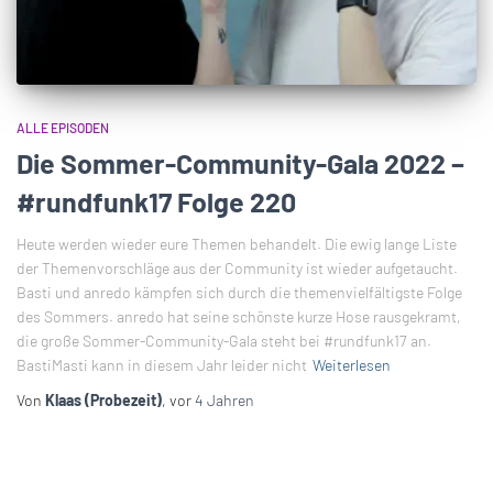
ALLE EPISODEN
Die Sommer-Community-Gala 2022 –
#rundfunk17 Folge 220
Heute werden wieder eure Themen behandelt. Die ewig lange Liste
der Themenvorschläge aus der Community ist wieder aufgetaucht.
Basti und anredo kämpfen sich durch die themenvielfältigste Folge
des Sommers. anredo hat seine schönste kurze Hose rausgekramt,
die große Sommer-Community-Gala steht bei #rundfunk17 an.
BastiMasti kann in diesem Jahr leider nicht
Weiterlesen
Von
Klaas (Probezeit)
, vor
4 Jahren