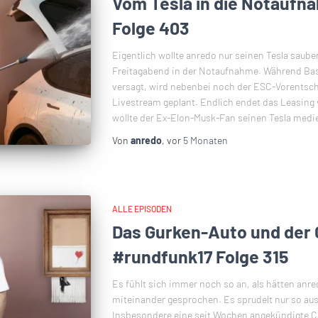
Vom Tesla in die Notaufn
Folge 403
Eigentlich wollte anredo nur seinen Tesla saube
Freitagabend in der Notaufnahme. Während Basti
versagt, wird nebenbei noch der ESC-Vorentsch
Livestream geplant. Endlich endet das Leasing
wollte der Ex-Elon-Musk-Fan seinen Tesla med
Von
anredo
, vor
5 Monaten
ALLE EPISODEN
Das Gurken-Auto und der 
#rundfunk17 Folge 315
Es fühlt sich immer noch so an, als hätten anre
miteinander gesprochen. Es sprudelt nur so aus
Insbesondere eine seit Wochen angekündigte Ca