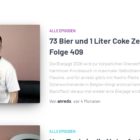
ALLE EPISODEN
73 Bier und 1 Liter Coke Z
Folge 409
Die Bierjagd 2026 wird zur körperlichen Grenze
harmloser Kinobesuch in maximaler Selbstblam
Flasche, und für anredo gibt’s mit Nacho-Platte
Osterwochenende in Belgien klingt erstmal harm
BastiMasti daraus mal wieder eine Bierjagd wird
Von
anredo
, vor
4 Monaten
ALLE EPISODEN