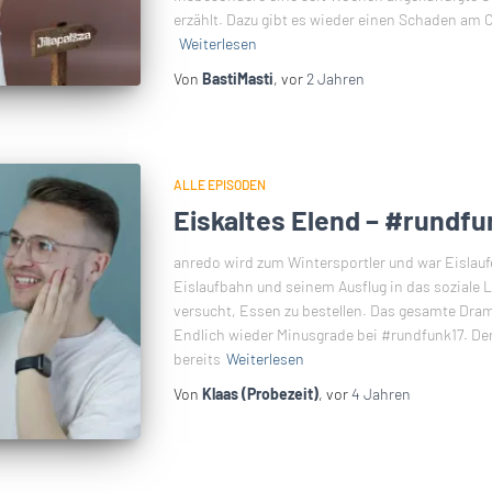
erzählt. Dazu gibt es wieder einen Schaden am Ca
Weiterlesen
Von
BastiMasti
, vor
2 Jahren
ALLE EPISODEN
Eiskaltes Elend – #rundfu
anredo wird zum Wintersportler und war Eislaufe
Eislaufbahn und seinem Ausflug in das soziale 
versucht, Essen zu bestellen. Das gesamte Drama
Endlich wieder Minusgrade bei #rundfunk17. Der
bereits
Weiterlesen
Von
Klaas (Probezeit)
, vor
4 Jahren