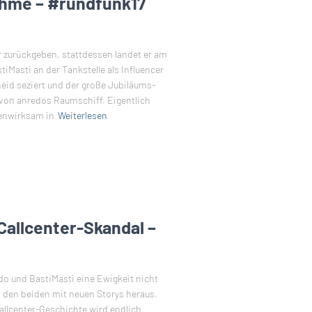
ahme – #rundfunk17
r zurückgeben, stattdessen landet er am
Masti an der Tankstelle als Influencer
eid seziert und der große Jubiläums-
 von anredos Raumschiff. Eigentlich
ienwirksam in
Weiterlesen
Callcenter-Skandal –
do und BastiMasti eine Ewigkeit nicht
 den beiden mit neuen Storys heraus.
llcenter-Geschichte wird endlich