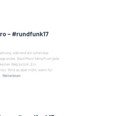
ero – #rundfunk17
rfahrung, während ein scheinbar
age endet. BastiMasti kämpft um jede
 keinen Weg zurück. Ein
los. Wird es aber nicht, wenn für
.
Weiterlesen