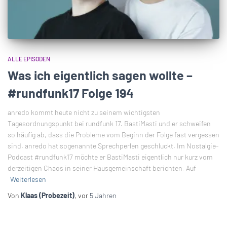
ALLE EPISODEN
Was ich eigentlich sagen wollte –
#rundfunk17 Folge 194
anredo kommt heute nicht zu seinem wichtigsten
Tagesordnungspunkt bei rundfunk 17. BastiMasti und er schweifen
so häufig ab, dass die Probleme vom Beginn der Folge fast vergessen
sind. anredo hat sogenannte Sprechperlen geschluckt. Im Nostalgie-
Podcast #rundfunk17 möchte er BastiMasti eigentlich nur kurz vom
derzeitigen Chaos in seiner Hausgemeinschaft berichten. Auf
Weiterlesen
Von
Klaas (Probezeit)
, vor
5 Jahren