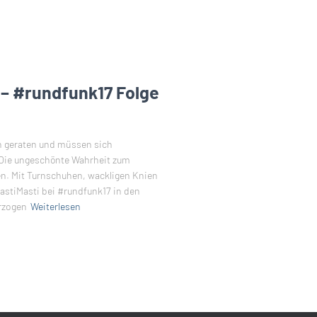
 – #rundfunk17 Folge
hn geraten und müssen sich
 Die ungeschönte Wahrheit zum
en. Mit Turnschuhen, wackligen Knien
stiMasti bei #rundfunk17 in den
rzogen
Weiterlesen