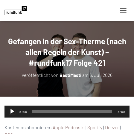
NAVIG
Gefangen in der Sex-Therme (nach
allen Regeln der Kunst) –
#rundfunk17 Folge 421
Veröffentlicht von
BastiMasti
am
6. Juli 2026
Audio-
00:00
00:00
Player
Kostenlos abonnieren:
Apple Podcasts
|
Spotify
|
Deezer
|