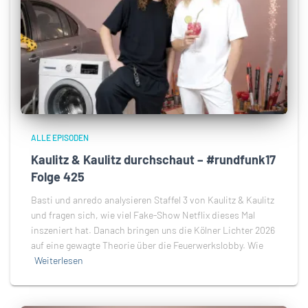
ALLE EPISODEN
Kaulitz & Kaulitz durchschaut – #rundfunk17
Folge 425
Basti und anredo analysieren Staffel 3 von Kaulitz & Kaulitz
und fragen sich, wie viel Fake-Show Netflix dieses Mal
inszeniert hat. Danach bringen uns die Kölner Lichter 2026
auf eine gewagte Theorie über die Feuerwerkslobby. Wie
Weiterlesen