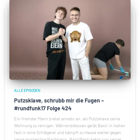
ALLE EPISODEN
Putzsklave, schrubb mir die Fugen –
#rundfunk17 Folge 424
Ein fremder Mann bietet anredo an, als Putzsklave seine
Wohnung zu reinigen. Währenddessen gerät Basti in Italien
fast in eine Schlägerei und kämpft zu Hause weiter gegen
seine mysteriöse Nachbarin. BastiMasti kehrt von seiner