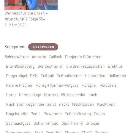
Wellness für die Ohren –
#rundfunk17 Folge 354
3. März 2025
Kategorien:
ALLE EPISODEN
Schlagwörter:
Amazon
Ballack
Benjamin Blümchen
Bibi Blocksberg
Bundestrainer
die drei Fragezeichen
Erektion
Fingernägel
FKK
Fußball
Fußballtrainer
Halbsteifen
Hallenbad
Helene Fischer
Honig-Thymian-Aufguss
Hörspiel
Hörspiele
Horst
Klimaanlage
Konzert
Mittagsschlaf
nach
Nach allen Regeln der Kunst
nackt
Nacktbaden
Nacktheit
Nagelstudio
Penis
Powernap
Public Viewing
Sauna
Saunaaufguss
Schwimmbad
Sex-Therme
Snooze
Sommerpenis
Steif
Textilfrei
Therme
TKKG
Trainer