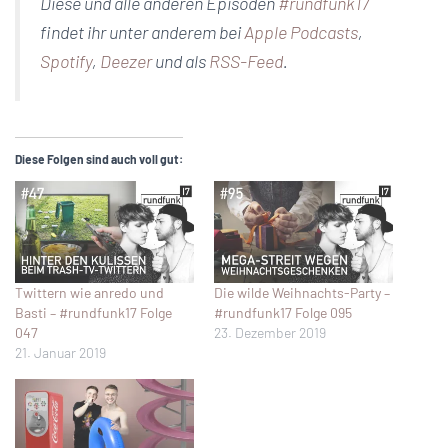
Diese und alle anderen Episoden
#rundfunk17
findet ihr unter anderem bei
Apple Podcasts
,
Spotify
,
Deezer
und als
RSS-Feed
.
Diese Folgen sind auch voll gut:
Twittern wie anredo und
Die wilde Weihnachts-Party –
Basti – #rundfunk17 Folge
#rundfunk17 Folge 095
047
23. Dezember 2019
21. Januar 2019