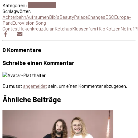
Kategorien:
Alle Episoden
Schlagwörter:
Achterbahn
Aufräumen
BibisBeautyPalace
Changes
ESC
Europa-
Park
Eurovision Song
Contest
Hakenkreuz
Julan
Ketchup
Klassenfahrt
Klo
Kotzen
Notruf
P
0 Kommentare
Schreibe einen Kommentar
Du musst
angemeldet
sein, um einen Kommentar abzugeben.
Ähnliche Beiträge