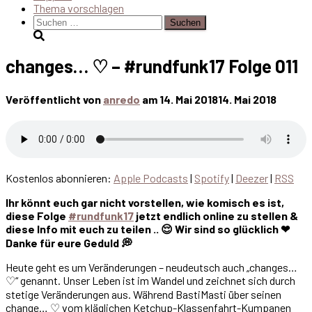
Thema vorschlagen
Suchen
nach:
changes… ♡ – #rundfunk17 Folge 011
Veröffentlicht von
anredo
am
14. Mai 2018
14. Mai 2018
Kostenlos abonnieren:
Apple Podcasts
|
Spotify
|
Deezer
|
RSS
Ihr könnt euch gar nicht vorstellen, wie komisch es ist,
diese Folge
#rundfunk17
jetzt endlich online zu stellen &
diese Info mit euch zu teilen .. 😌 Wir sind so glücklich ❤
Danke für eure Geduld 💭
Heute geht es um Veränderungen – neudeutsch auch „changes…
♡“ genannt. Unser Leben ist im Wandel und zeichnet sich durch
stetige Veränderungen aus. Während BastiMasti über seinen
change… ♡ vom kläglichen Ketchup-Klassenfahrt-Kumpanen