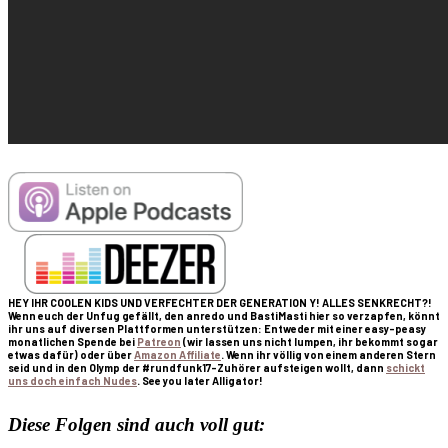
HEY IHR COOLEN KIDS UND VERFECHTER DER GENERATION Y! ALLES SENKRECHT?!
Wenn euch der Unfug gefällt, den anredo und BastiMasti hier so verzapfen, könnt
ihr uns auf diversen Plattformen unterstützen: Entweder mit einer easy-peasy
monatlichen Spende bei
Patreon
(wir lassen uns nicht lumpen, ihr bekommt sogar
etwas dafür) oder über
Amazon Affiliate
. Wenn ihr völlig von einem anderen Stern
seid und in den Olymp der #rundfunk17-Zuhörer aufsteigen wollt, dann
schickt
uns doch einfach Nudes
. See you later Alligator!
Diese Folgen sind auch voll gut: